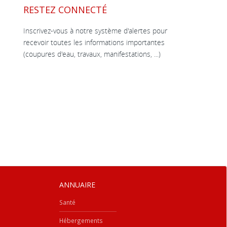
RESTEZ CONNECTÉ
Inscrivez-vous à notre système d'alertes pour
recevoir toutes les informations importantes
(coupures d'eau, travaux, manifestations, ...)
ANNUAIRE
Santé
Hébergements